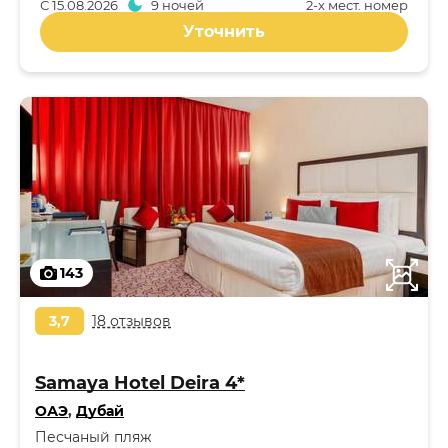
С
15.08.2026
9 ночей
2-x мест. номер
Уточнить
143
3,7
18 отзывов
Samaya Hotel Deira 4*
ОАЭ
,
Дубай
Песчаный пляж