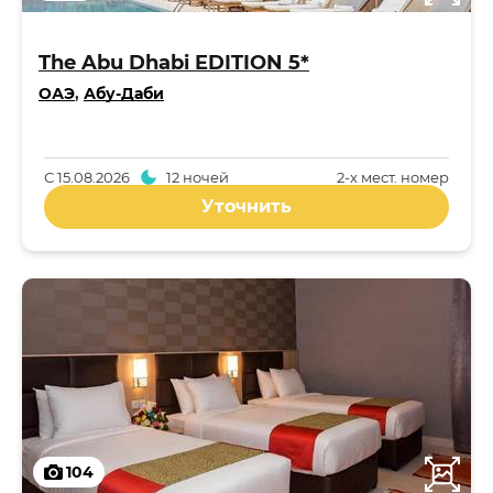
The Abu Dhabi EDITION 5*
ОАЭ
,
Абу-Даби
С
15.08.2026
12 ночей
2-x мест. номер
Уточнить
104