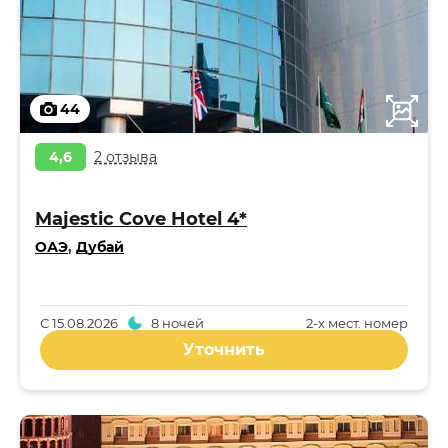
44
4,6
2 отзыва
Majestic Cove Hotel 4*
ОАЭ
,
Дубай
С
15.08.2026
8 ночей
2-x мест. номер
Уточнить