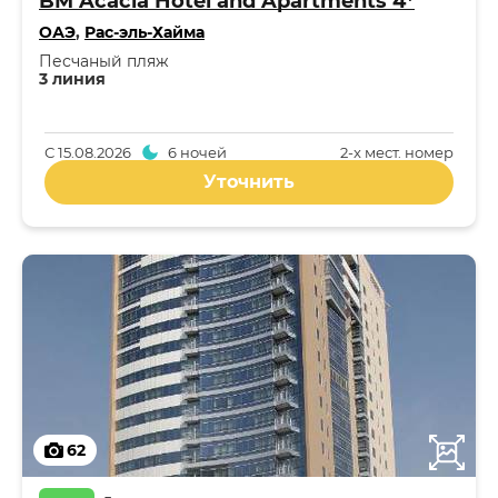
BM Acacia Hotel and Apartments 4*
ОАЭ
,
Рас-эль-Хайма
Песчаный пляж
3 линия
С
15.08.2026
6 ночей
2-x мест. номер
Уточнить
62