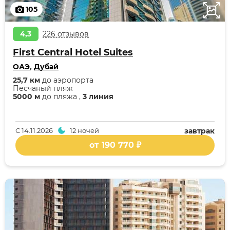
105
4,3
226 отзывов
First Central Hotel Suites
ОАЭ
,
Дубай
25,7 км
до аэропорта
Песчаный пляж
5000 м
до пляжа ,
3 линия
С
14.11.2026
12 ночей
завтрак
от 190 770 ₽