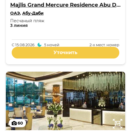
Majlis Grand Mercure Residence Abu Dhabi 5*
ОАЭ
,
Абу-Даби
Песчаный пляж
3 линия
С
15.08.2026
5 ночей
2-x мест. номер
Уточнить
60