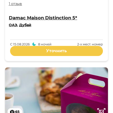
1 отзыв
Damac Maison Distinction 5*
ОАЭ
,
Дубай
С
15.08.2026
8 ночей
2-x мест. номер
Уточнить
65