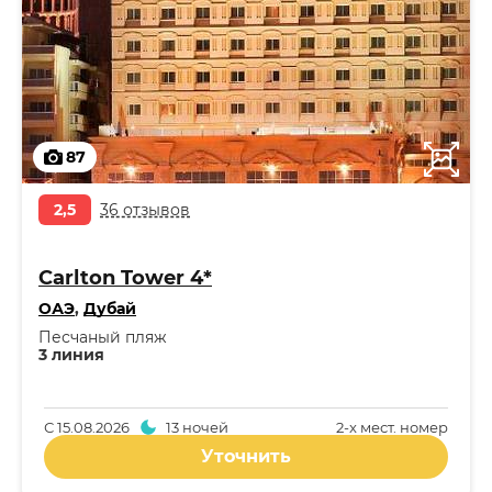
87
2,5
36 отзывов
Carlton Tower 4*
ОАЭ
,
Дубай
Песчаный пляж
3 линия
С
15.08.2026
13 ночей
2-x мест. номер
Уточнить