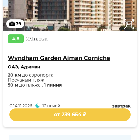
79
4,8
271 отзыв
Wyndham Garden Ajman Corniche
ОАЭ
,
Аджман
20 км
до аэропорта
Песчаный пляж
50 м
до пляжа ,
1 линия
С
14.11.2026
12 ночей
завтрак
от 239 654 ₽