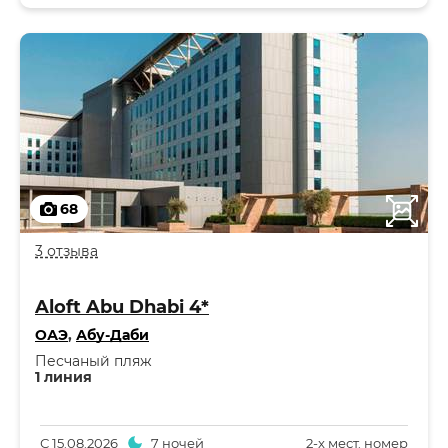
68
3 отзыва
Aloft Abu Dhabi 4*
ОАЭ
,
Абу-Даби
Песчаный пляж
1 линия
С
15.08.2026
7 ночей
2-x мест. номер