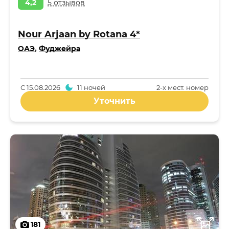
4,2
5 отзывов
Nour Arjaan by Rotana 4*
ОАЭ
,
Фуджейра
С
15.08.2026
11 ночей
2-x мест. номер
Уточнить
181