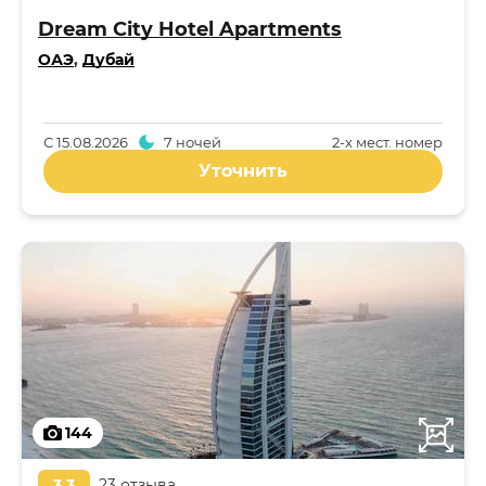
Dream City Hotel Apartments
ОАЭ
,
Дубай
С
15.08.2026
7 ночей
2-x мест. номер
Уточнить
144
3,3
23 отзыва