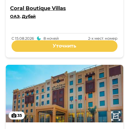
Coral Boutique Villas
ОАЭ
,
Дубай
С
15.08.2026
8 ночей
2-x мест. номер
Уточнить
35