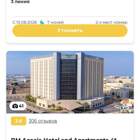
3 линия
С
15.08.2026
7 ночей
2-x мест. номер
Уточнить
41
3,8
306 отзывов