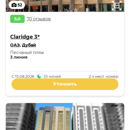
52
5,0
70 отзывов
Claridge 3*
ОАЭ
,
Дубай
Песчаный пляж
3 линия
С
15.08.2026
10 ночей
2-x мест. номер
Уточнить