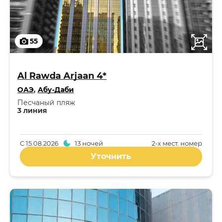
55
Al Rawda Arjaan 4*
ОАЭ
,
Абу-Даби
Песчаный пляж
3 линия
С
15.08.2026
13 ночей
2-x мест. номер
Уточнить