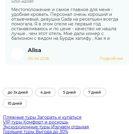
,
ОАЭ
Дубай
Местоположение и самое главное для меня -
удобная кровать. Персонал очень хороший и
отзывчивый, девушка Gada на ресепшен всегда
помогала. Я в этом отеле не первый год
останавливаюсь и по цене - качество не нашла
лучше , чем этот отель. Мне дали номер с
балконом с видом на Бурдж халифу , Как я и
Alisa
06.06.2026
Подробнее
до 3х дней
4 дня
5 дней
7 дней
10 дней
Пляжные туры
Загорать и купаться
VIP туры
Комфорт и роскошь
Экскурсионные туры
Изучаем отдыхая
Горящие туры
Выгода до 30%