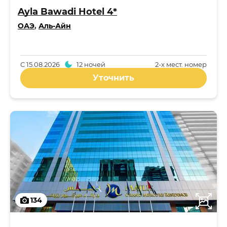
Ayla Bawadi Hotel 4*
ОАЭ
,
Аль-Айн
С
15.08.2026
12 ночей
2-x мест. номер
Уточнить
134